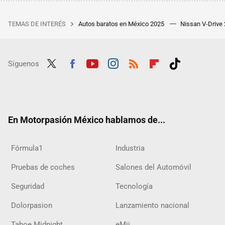
TEMAS DE INTERÉS
Autos baratos en México 2025
Nissan V-Drive
Síguenos
Twit
Fac
Yout
Inst
RSS
Flip
Tikt
ter
ebo
ube
agra
boar
ok
ok
m
d
En Motorpasión México hablamos de...
Fórmula1
Industria
Pruebas de coches
Salones del Automóvil
Seguridad
Tecnología
Dolorpasion
Lanzamiento nacional
Tahoe Midnight
eMii