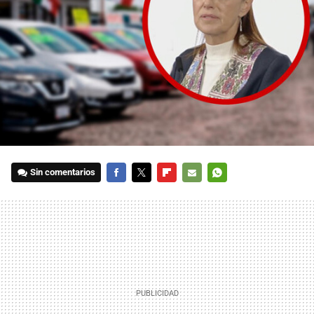
Sin comentarios
FACEBOOK
TWITTER
FLIPBOARD
E-
WHATSAPP
MAIL