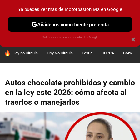
Ya puedes ver más de Motorpasion MX en Google
PRUEBAS
INDUSTRIA
HOY NO CIRCULA
LANZAMIEN
Añádenos como fuente preferida
Solo necesitas una cuenta de Google
×
HOY SE HABLA DE
Hoy no Circula
Hoy No Circula
Lexus
CUPRA
BMW
Autos chocolate prohibidos y cambio
en la ley este 2026: cómo afecta al
traerlos o manejarlos