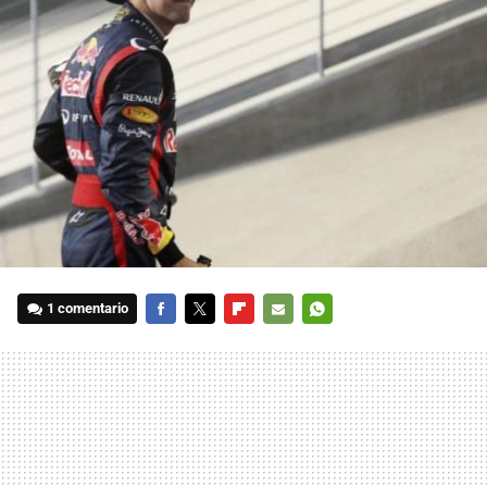
1 comentario
FACEBOOK
TWITTER
FLIPBOARD
E-
WHATSAPP
MAIL