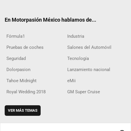
ter
ebo
ube
agra
boar
ok
ok
m
d
En Motorpasión México hablamos de...
Fórmula1
Industria
Pruebas de coches
Salones del Automóvil
Seguridad
Tecnología
Dolorpasion
Lanzamiento nacional
Tahoe Midnight
eMii
Royal Wedding 2018
GM Super Cruise
VER MÁS TEMAS