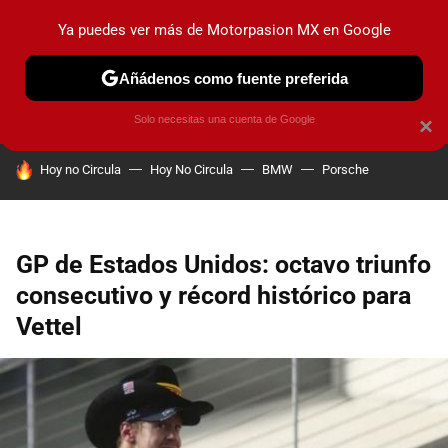
Ya puedes ver más de Motorpasion MX en Google
PRUEBAS
INDUSTRIA
HOY NO CIRCULA
LANZAMIEN
Añádenos como fuente preferida
Solo necesitas una cuenta de Google
×
HOY SE HABLA DE
Hoy no Circula
Hoy No Circula
BMW
Porsche
GP de Estados Unidos: octavo triunfo
consecutivo y récord histórico para
Vettel