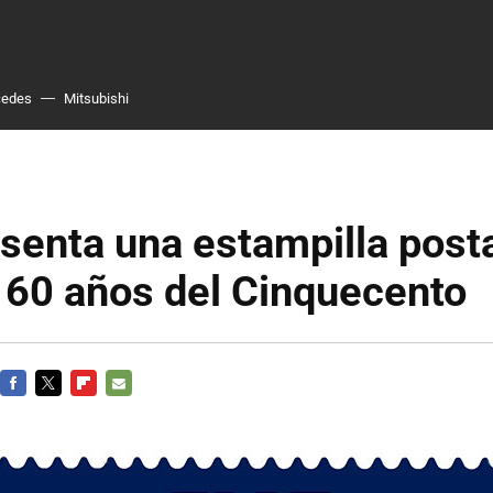
cedes
Mitsubishi
senta una estampilla posta
 60 años del Cinquecento
FACEBOOK
TWITTER
FLIPBOARD
E-
MAIL