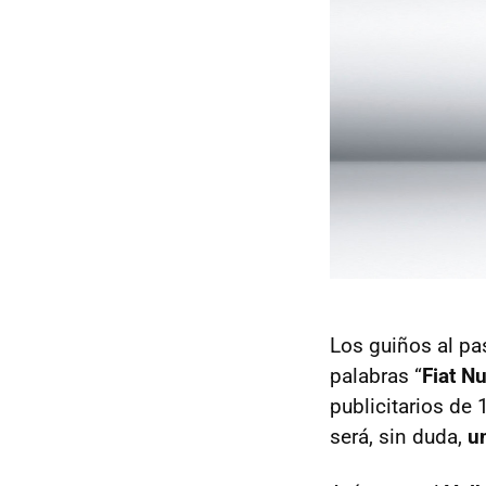
Los guiños al pa
palabras “
Fiat N
publicitarios de 
será, sin duda,
u