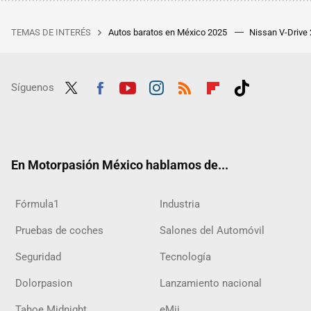
TEMAS DE INTERÉS
Autos baratos en México 2025
Nissan V-Drive
Síguenos
Twit
Fac
Yout
Inst
RSS
Flip
Tikt
ter
ebo
ube
agra
boar
ok
ok
m
d
En Motorpasión México hablamos de...
Fórmula1
Industria
Pruebas de coches
Salones del Automóvil
Seguridad
Tecnología
Dolorpasion
Lanzamiento nacional
Tahoe Midnight
eMii