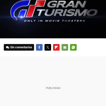
Sin comentarios
FACEBOOK
TWITTER
FLIPBOARD
E-
WHATSAPP
MAIL