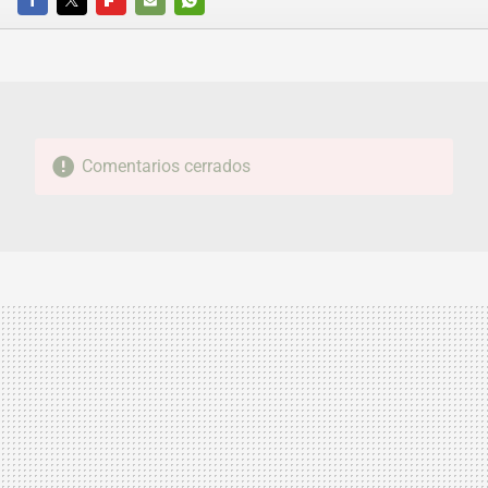
FACEBOOK
TWITTER
FLIPBOARD
E-
WHATSAPP
MAIL
Comentarios cerrados