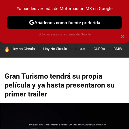
Ya puedes ver más de Motorpasion MX en Google
PRUEBAS
INDUSTRIA
HOY NO CIRCULA
LANZAMIEN
Añádenos como fuente preferida
Solo necesitas una cuenta de Google
×
HOY SE HABLA DE
Hoy no Circula
Hoy No Circula
Lexus
CUPRA
BMW
Gran Turismo tendrá su propia
película y ya hasta presentaron su
primer trailer