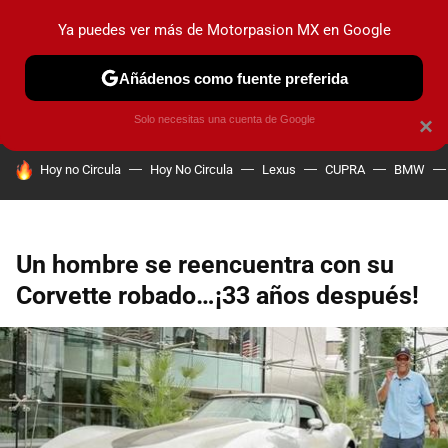
Ya puedes ver más de Motorpasion MX en Google
PRUEBAS
INDUSTRIA
HOY NO CIRCULA
LANZAMIEN
Añádenos como fuente preferida
Solo necesitas una cuenta de Google
×
HOY SE HABLA DE
Hoy no Circula
Hoy No Circula
Lexus
CUPRA
BMW
Un hombre se reencuentra con su
Corvette robado…¡33 años después!