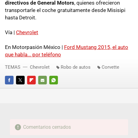
directivos de General Motors
, quienes ofrecieron
transportarle el coche gratuitamente desde Misisipi
hasta Detroit.
Vía |
Chevrolet
En Motorpasión México |
Ford Mustang 2015, el auto
que habla... por teléfono
TEMAS
Chevrolet
Robo de autos
Corvette
FACEBOOK
TWITTER
FLIPBOARD
E-
WHATSAPP
MAIL
Comentarios cerrados