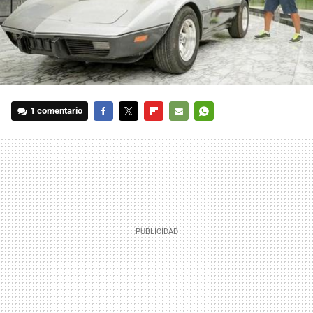
1 comentario
FACEBOOK
TWITTER
FLIPBOARD
E-
WHATSAPP
MAIL