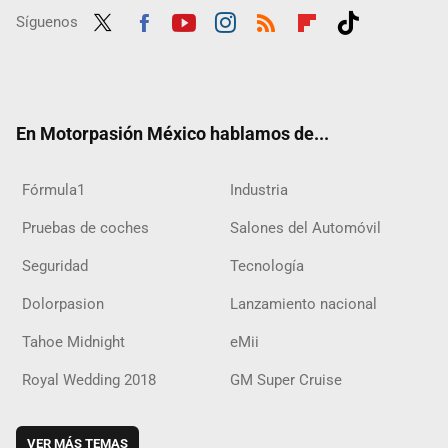
Síguenos
Twit
Fac
Yout
Inst
RSS
Flip
Tikt
ter
ebo
ube
agra
boar
ok
ok
m
d
En Motorpasión México hablamos de...
Fórmula1
Industria
Pruebas de coches
Salones del Automóvil
Seguridad
Tecnología
Dolorpasion
Lanzamiento nacional
Tahoe Midnight
eMii
Royal Wedding 2018
GM Super Cruise
VER MÁS TEMAS