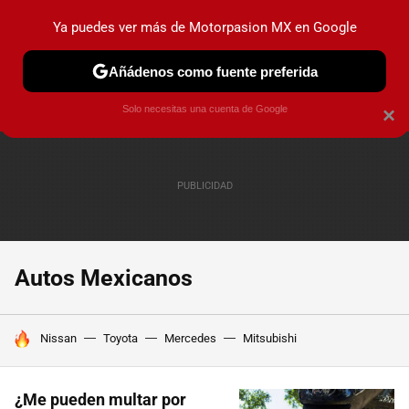
Ya puedes ver más de Motorpasion MX en Google
PRUEBAS
INDUSTRIA
HOY NO CIRCULA
LANZAMIEN
Añádenos como fuente preferida
Solo necesitas una cuenta de Google
×
Autos Mexicanos
HOY SE HABLA DE
Nissan
Toyota
Mercedes
Mitsubishi
¿Me pueden multar por