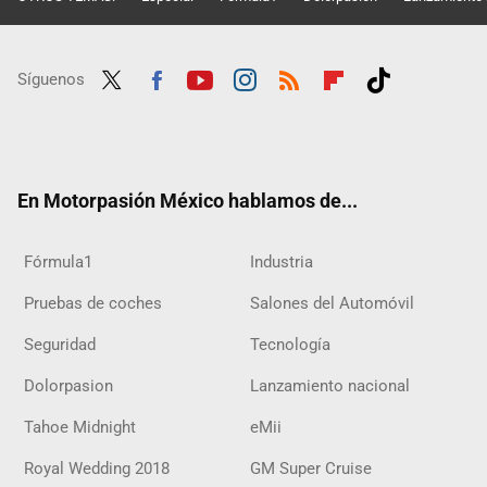
Síguenos
Twit
Fac
Yout
Inst
RSS
Flip
Tikt
ter
ebo
ube
agra
boar
ok
ok
m
d
En Motorpasión México hablamos de...
Fórmula1
Industria
Pruebas de coches
Salones del Automóvil
Seguridad
Tecnología
Dolorpasion
Lanzamiento nacional
Tahoe Midnight
eMii
Royal Wedding 2018
GM Super Cruise