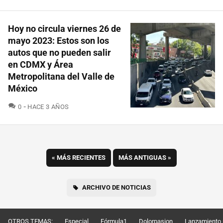
Hoy no circula viernes 26 de
mayo 2023: Estos son los
autos que no pueden salir
en CDMX y Área
Metropolitana del Valle de
México
COMENTARIOS
0
HACE 3 AÑOS
«
MÁS RECIENTES
MÁS ANTIGUAS
»
ARCHIVO DE NOTICIAS
OTROS TEMAS:
Especial
Fórmula1
Dolorpasion
Lanzamiento 