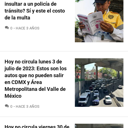
insultar a un policía de
tránsito? Sí y este el costo
de la multa
COMENTARIOS
0
HACE 3 AÑOS
Hoy no circula lunes 3 de
julio de 2023: Estos son los
autos que no pueden salir
en CDMX y Área
Metropolitana del Valle de
México
COMENTARIOS
0
HACE 3 AÑOS
Hoy no circula viernes 30 de