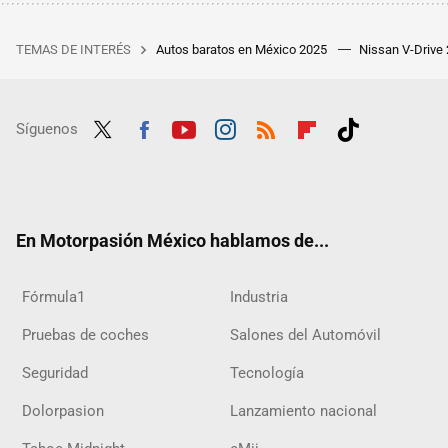
TEMAS DE INTERÉS
Autos baratos en México 2025
Nissan V-Drive
Síguenos
Twit
Fac
Yout
Inst
RSS
Flip
Tikt
ter
ebo
ube
agra
boar
ok
ok
m
d
En Motorpasión México hablamos de...
Fórmula1
Industria
Pruebas de coches
Salones del Automóvil
Seguridad
Tecnología
Dolorpasion
Lanzamiento nacional