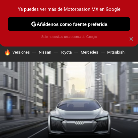
Ya puedes ver más de Motorpasion MX en Google
PRUEBAS
INDUSTRIA
HOY NO CIRCULA
LANZAMIEN
Añádenos como fuente preferida
Solo necesitas una cuenta de Google
×
HOY SE HABLA DE
Versiones
Nissan
Toyota
Mercedes
Mitsubishi