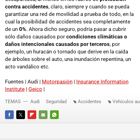
contra accidentes
, claro, siempre y cuando se pueda
garantizar una red de movilidad a prueba de todo, en la
cual la posibilidad de accidentes sea completamente
de un
0%
. Ahora dicho seguro, podría pasar a cubrir
sólo daños causados por
condiciones climáticas o
daños intencionales causados por terceros
, por
ejemplo, un huracán o tornado que derive en la caída
de árboles sobre el auto, una inundación repentina, un
acto vandálico etc.
Fuentes | Audi |
Motorpasión
|
Insurance Information
Institute
|
Geico
|
TEMAS
Audi
Seguridad
Accidentes
Vehículos a
FACEBOOK
TWITTER
FLIPBOARD
E-
WHATSAPP
MAIL