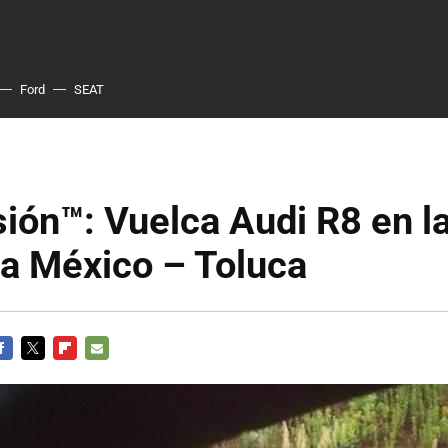
Ford
SEAT
ión™: Vuelca Audi R8 en l
ta México – Toluca
ACEBOOK
TWITTER
FLIPBOARD
E-
MAIL