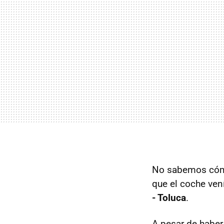
No sabemos cómo
que el coche ven
- Toluca
.
A pesar de haber