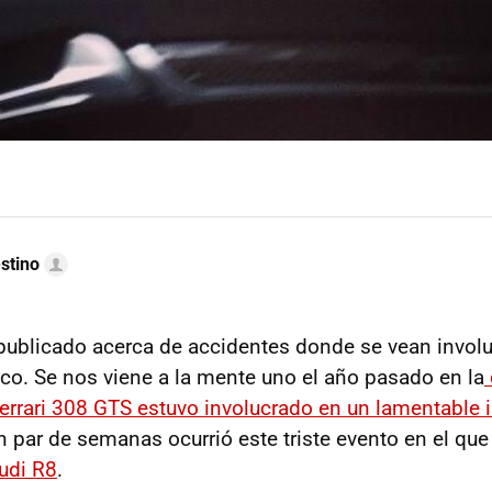
stino
publicado acerca de accidentes donde se vean invol
co. Se nos viene a la mente uno el año pasado en la
errari 308 GTS estuvo involucrado en un lamentable i
 par de semanas ocurrió este triste evento en el que
udi R8
.