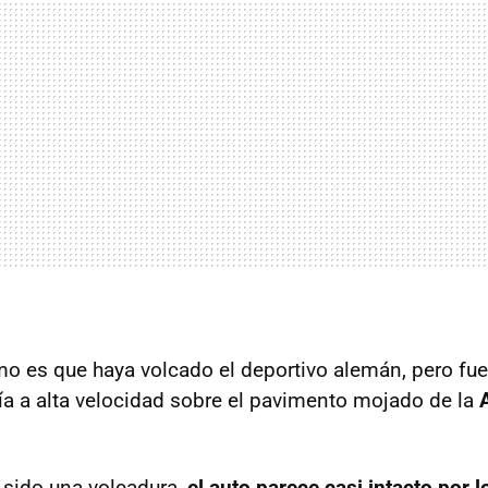
 es que haya volcado el deportivo alemán, pero fue
ía a alta velocidad sobre el pavimento mojado de la
 sido una volcadura,
el auto parece casi intacto por 