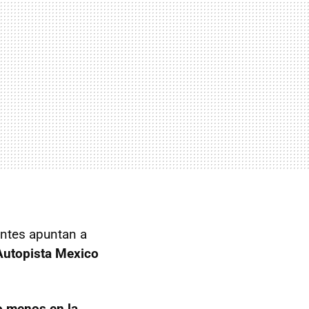
ntes apuntan a
Autopista Mexico
lo menos en la