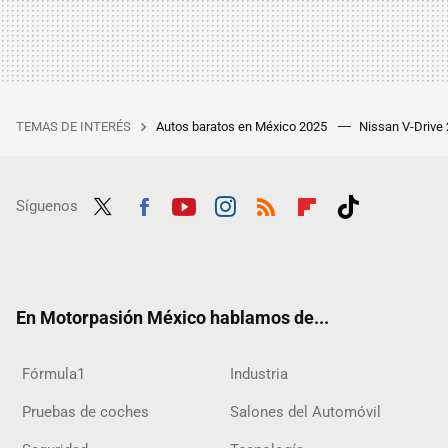
TEMAS DE INTERÉS
Autos baratos en México 2025
Nissan V-Drive
Síguenos
Twit
Fac
Yout
Inst
RSS
Flip
Tikt
ter
ebo
ube
agra
boar
ok
ok
m
d
En Motorpasión México hablamos de...
Fórmula1
Industria
Pruebas de coches
Salones del Automóvil