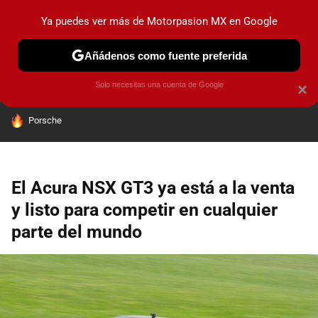
Ya puedes ver más de Motorpasion MX en Google
PRUEBAS
INDUSTRIA
HOY NO CIRCULA
LANZAMIEN
Añádenos como fuente preferida
Solo necesitas una cuenta de Google
×
HOY SE HABLA DE
Porsche
El Acura NSX GT3 ya está a la venta
y listo para competir en cualquier
parte del mundo