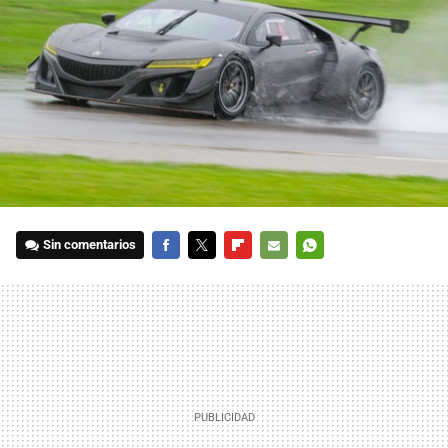
Sin comentarios
FACEBOOK
TWITTER
FLIPBOARD
E-
WHATSAPP
MAIL