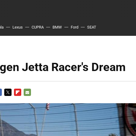
ula
Lexus
CUPRA
BMW
Ford
SEAT
gen Jetta Racer's Dream
CEBOOK
TWITTER
FLIPBOARD
E-
MAIL