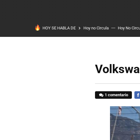
HOY SE HABLA DE
Hoy no Circula
Hoy No Circ
Volkswa
1 comentario
FA