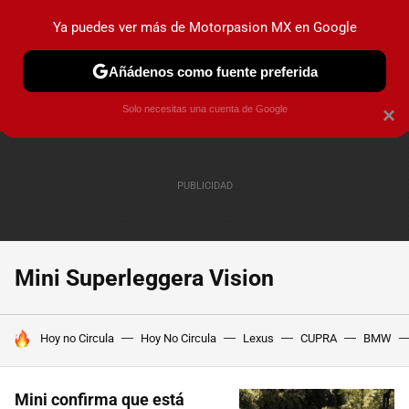
Ya puedes ver más de Motorpasion MX en Google
PRUEBAS
INDUSTRIA
HOY NO CIRCULA
LANZAMIEN
Añádenos como fuente preferida
Solo necesitas una cuenta de Google
×
Mini Superleggera Vision
HOY SE HABLA DE
Hoy no Circula
Hoy No Circula
Lexus
CUPRA
BMW
Mini confirma que está