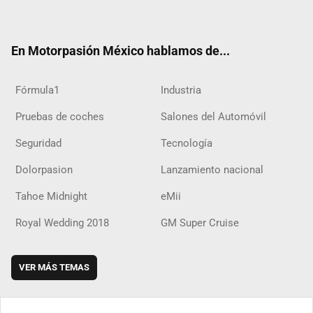
ter
ebo
ube
agra
boar
ok
ok
m
d
En Motorpasión México hablamos de...
Fórmula1
Industria
Pruebas de coches
Salones del Automóvil
Seguridad
Tecnología
Dolorpasion
Lanzamiento nacional
Tahoe Midnight
eMii
Royal Wedding 2018
GM Super Cruise
VER MÁS TEMAS