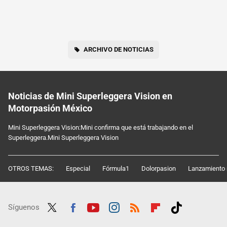
ARCHIVO DE NOTICIAS
Noticias de Mini Superleggera Vision en
Motorpasión México
Mini Superleggera Vision:Mini confirma que está trabajando en el
Superleggera.Mini Superleggera Vision
OTROS TEMAS:
Especial
Fórmula1
Dolorpasion
Lanzamiento 
Síguenos
Twit
Fac
Yout
Inst
RSS
Flip
Tikt