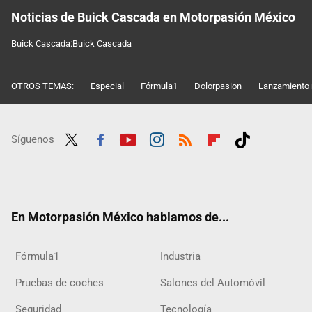
Noticias de Buick Cascada en Motorpasión México
Buick Cascada:Buick Cascada
OTROS TEMAS:
Especial
Fórmula1
Dolorpasion
Lanzamiento 
Síguenos
Twit
Fac
Yout
Inst
RSS
Flip
Tikt
ter
ebo
ube
agra
boar
ok
ok
m
d
En Motorpasión México hablamos de...
Fórmula1
Industria
Pruebas de coches
Salones del Automóvil
Seguridad
Tecnología