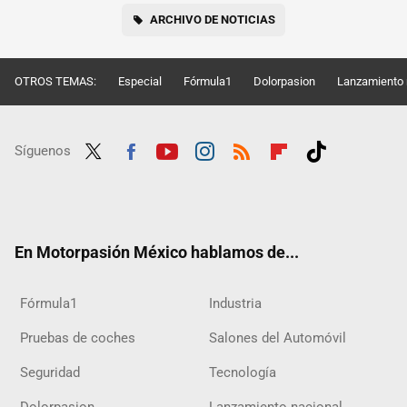
ARCHIVO DE NOTICIAS
OTROS TEMAS:
Especial
Fórmula1
Dolorpasion
Lanzamiento 
Síguenos
Twit
Fac
Yout
Inst
RSS
Flip
Tikt
ter
ebo
ube
agra
boar
ok
ok
m
d
En Motorpasión México hablamos de...
Fórmula1
Industria
Pruebas de coches
Salones del Automóvil
Seguridad
Tecnología