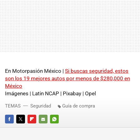
En Motorpasión México |
Si buscas seguridad, estos
son los 19 mejores autos por menos de $280,000 en
México
Imágenes | Latin NCAP | Pixabay | Opel
TEMAS
Seguridad
Guía de compra
FACEBOOK
TWITTER
FLIPBOARD
E-
WHATSAPP
MAIL