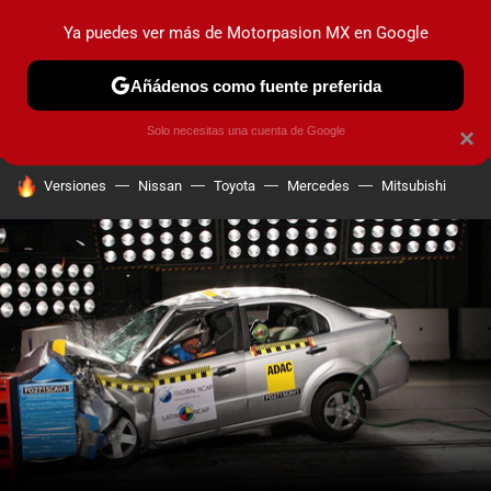
Ya puedes ver más de Motorpasion MX en Google
PRUEBAS
INDUSTRIA
HOY NO CIRCULA
LANZAMIEN
Añádenos como fuente preferida
Solo necesitas una cuenta de Google
×
HOY SE HABLA DE
Versiones
Nissan
Toyota
Mercedes
Mitsubishi