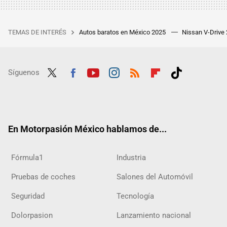
TEMAS DE INTERÉS
Autos baratos en México 2025
Nissan V-Drive
Síguenos
Twit
Fac
Yout
Inst
RSS
Flip
Tikt
ter
ebo
ube
agra
boar
ok
ok
m
d
En Motorpasión México hablamos de...
Fórmula1
Industria
Pruebas de coches
Salones del Automóvil
Seguridad
Tecnología
Dolorpasion
Lanzamiento nacional