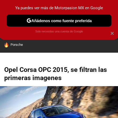
Ya puedes ver más de Motorpasion MX en Google
PRUEBAS
INDUSTRIA
HOY NO CIRCULA
LANZAMIEN
Añádenos como fuente preferida
Solo necesitas una cuenta de Google
×
HOY SE HABLA DE
Porsche
Opel Corsa OPC 2015, se filtran las
primeras imagenes