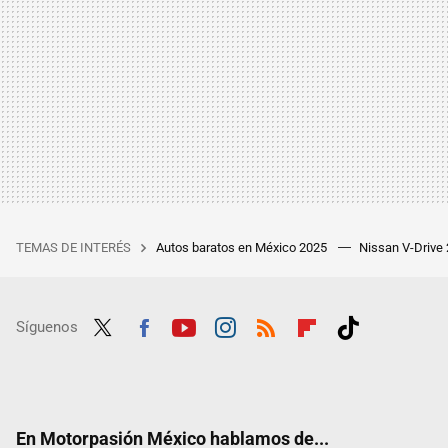
TEMAS DE INTERÉS
Autos baratos en México 2025
Nissan V-Drive
Síguenos
Twit
Fac
Yout
Inst
RSS
Flip
Tikt
ter
ebo
ube
agra
boar
ok
ok
m
d
En Motorpasión México hablamos de...