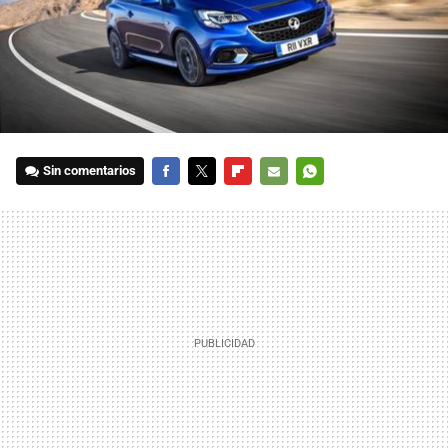
Sin comentarios
FACEBOOK
TWITTER
FLIPBOARD
E-
WHATSAPP
MAIL