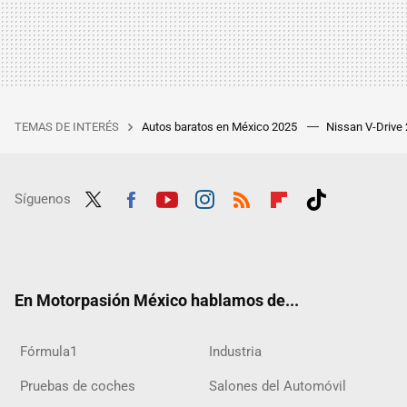
TEMAS DE INTERÉS
Autos baratos en México 2025
Nissan V-Drive
Síguenos
Twit
Fac
Yout
Inst
RSS
Flip
Tikt
ter
ebo
ube
agra
boar
ok
ok
m
d
En Motorpasión México hablamos de...
Fórmula1
Industria
Pruebas de coches
Salones del Automóvil