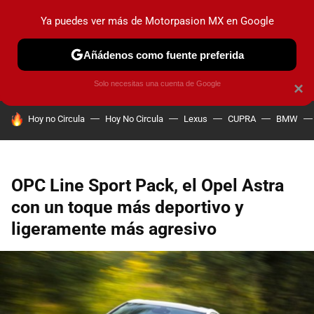
Ya puedes ver más de Motorpasion MX en Google
PRUEBAS
INDUSTRIA
HOY NO CIRCULA
LANZAMIEN
Añádenos como fuente preferida
Solo necesitas una cuenta de Google
×
HOY SE HABLA DE
Hoy no Circula
Hoy No Circula
Lexus
CUPRA
BMW
OPC Line Sport Pack, el Opel Astra
con un toque más deportivo y
ligeramente más agresivo