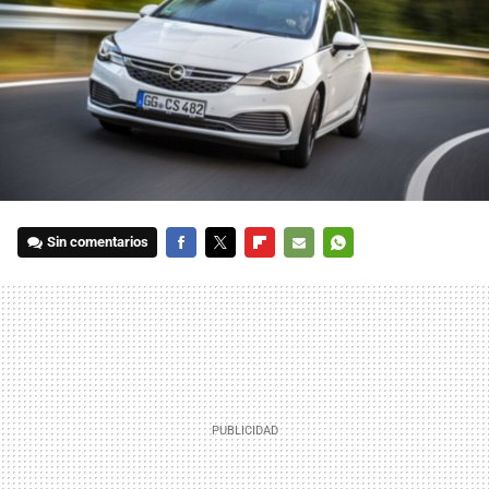
Sin comentarios
FACEBOOK
TWITTER
FLIPBOARD
E-
WHATSAPP
MAIL