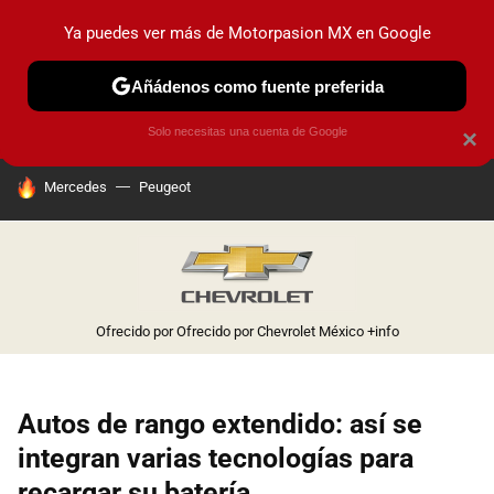
Ya puedes ver más de Motorpasion MX en Google
PRUEBAS
INDUSTRIA
HOY NO CIRCULA
LANZAMIEN
Añádenos como fuente preferida
Solo necesitas una cuenta de Google
×
HOY SE HABLA DE
Mercedes
Peugeot
Ofrecido por Ofrecido por Chevrolet México
+info
Autos de rango extendido: así se
integran varias tecnologías para
recargar su batería