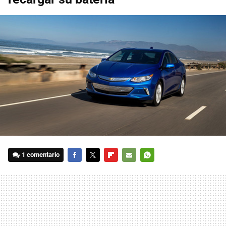
1 comentario
FACEBOOK
TWITTER
FLIPBOARD
E-
WHATSAPP
MAIL