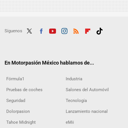
Síguenos
Twit
Fac
Yout
Inst
RSS
Flip
Tikt
ter
ebo
ube
agra
boar
ok
ok
m
d
En Motorpasión México hablamos de...
Fórmula1
Industria
Pruebas de coches
Salones del Automóvil
Seguridad
Tecnología
Dolorpasion
Lanzamiento nacional
Tahoe Midnight
eMii