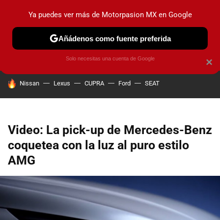
Ya puedes ver más de Motorpasion MX en Google
PRUEBAS
INDUSTRIA
HOY NO CIRCULA
LANZAMIEN
Añádenos como fuente preferida
Solo necesitas una cuenta de Google
×
HOY SE HABLA DE
Nissan
Lexus
CUPRA
Ford
SEAT
Video: La pick-up de Mercedes-Benz
coquetea con la luz al puro estilo
AMG