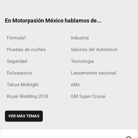
ter
ebo
ube
agra
boar
ok
ok
m
d
En Motorpasión México hablamos de...
Fórmula1
Industria
Pruebas de coches
Salones del Automóvil
Seguridad
Tecnología
Dolorpasion
Lanzamiento nacional
Tahoe Midnight
eMii
Royal Wedding 2018
GM Super Cruise
VER MÁS TEMAS