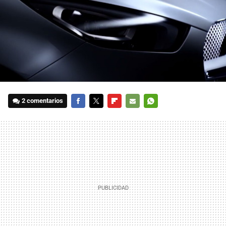
2 comentarios
FACEBOOK
TWITTER
FLIPBOARD
E-
WHATSAPP
MAIL