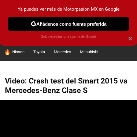
Ya puedes ver más de Motorpasion MX en Google
PRUEBAS
INDUSTRIA
HOY NO CIRCULA
LANZAMIEN
Añádenos como fuente preferida
Solo necesitas una cuenta de Google
×
HOY SE HABLA DE
Nissan
Toyota
Mercedes
Mitsubishi
Video: Crash test del Smart 2015 vs
Mercedes-Benz Clase S