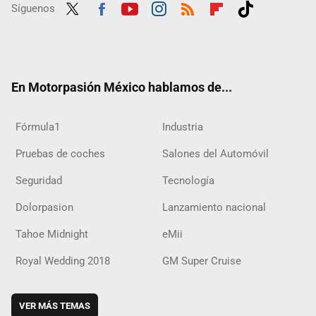
Síguenos
Twit
Fac
Yout
Inst
RSS
Flip
Tikt
ter
ebo
ube
agra
boar
ok
ok
m
d
En Motorpasión México hablamos de...
Fórmula1
Industria
Pruebas de coches
Salones del Automóvil
Seguridad
Tecnología
Dolorpasion
Lanzamiento nacional
Tahoe Midnight
eMii
Royal Wedding 2018
GM Super Cruise
VER MÁS TEMAS