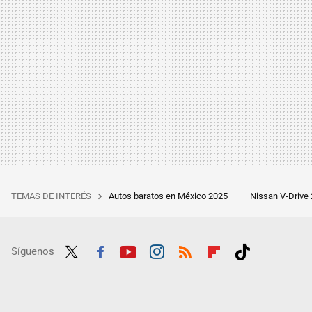
TEMAS DE INTERÉS
Autos baratos en México 2025
Nissan V-Drive
Síguenos
Twit
Fac
Yout
Inst
RSS
Flip
Tikt
ter
ebo
ube
agra
boar
ok