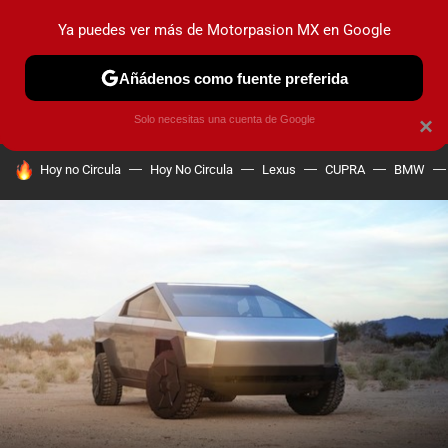
Ya puedes ver más de Motorpasion MX en Google
PRUEBAS
INDUSTRIA
HOY NO CIRCULA
LANZAMIEN
Añádenos como fuente preferida
Solo necesitas una cuenta de Google
×
HOY SE HABLA DE
Hoy no Circula
Hoy No Circula
Lexus
CUPRA
BMW