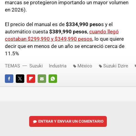
marcas se protegieron importando un mayor volumen
en 2026).
El precio del manual es de
$334,990 peso
s y el
automático cuesta
$389,990 pesos
,
cuando llegó
costaban $299,990 y $349,990 pesos
, lo que quiere
decir que en menos de un año se encareció cerca de
11.5%
TEMAS
Suzuki
Industria
México
Suzuki Dzire
FACEBOOK
TWITTER
FLIPBOARD
E-
WHATSAPP
MAIL
ENTRAR Y ENVIAR UN COMENTARIO