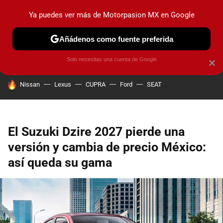
Ya puedes ver más de Motorpasion MX en Google
PRUEBAS
INDUSTRIA
HOY NO CIRCULA
LANZAMIEN
Añádenos como fuente preferida
Solo necesitas una cuenta de Google
×
HOY SE HABLA DE
Nissan
Lexus
CUPRA
Ford
SEAT
El Suzuki Dzire 2027 pierde una
versión y cambia de precio México:
así queda su gama