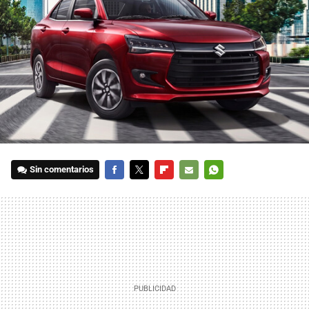
Sin comentarios
FACEBOOK
TWITTER
FLIPBOARD
E-
WHATSAPP
MAIL