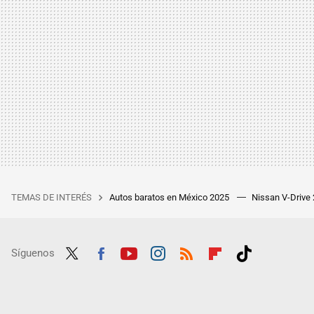
TEMAS DE INTERÉS
Autos baratos en México 2025
Nissan V-Drive
Síguenos
Twit
Fac
Yout
Inst
RSS
Flip
Tikt
ter
ebo
ube
agra
boar
ok