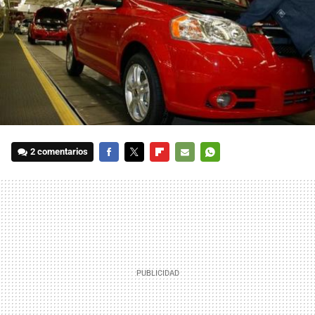
2 comentarios
FACEBOOK
TWITTER
FLIPBOARD
E-
WHATSAPP
MAIL