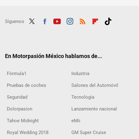
Síguenos
Twit
Fac
Yout
Inst
RSS
Flip
Tikt
ter
ebo
ube
agra
boar
ok
ok
m
d
En Motorpasión México hablamos de...
Fórmula1
Industria
Pruebas de coches
Salones del Automóvil
Seguridad
Tecnología
Dolorpasion
Lanzamiento nacional
Tahoe Midnight
eMii
Royal Wedding 2018
GM Super Cruise