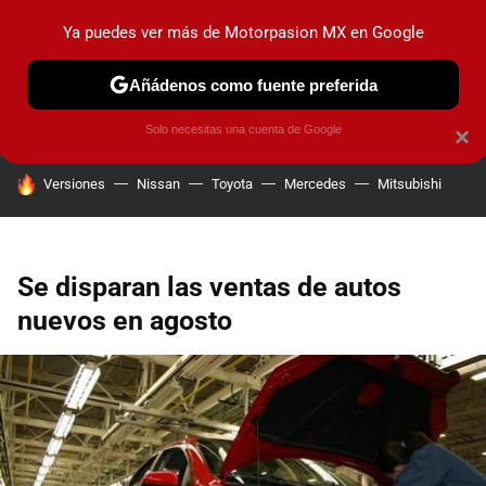
Ya puedes ver más de Motorpasion MX en Google
PRUEBAS
INDUSTRIA
HOY NO CIRCULA
LANZAMIEN
Añádenos como fuente preferida
Solo necesitas una cuenta de Google
×
HOY SE HABLA DE
Versiones
Nissan
Toyota
Mercedes
Mitsubishi
Se disparan las ventas de autos
nuevos en agosto