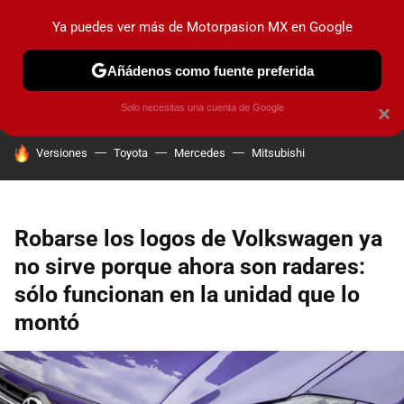
Ya puedes ver más de Motorpasion MX en Google
PRUEBAS
INDUSTRIA
HOY NO CIRCULA
LANZAMIEN
Añádenos como fuente preferida
Solo necesitas una cuenta de Google
×
HOY SE HABLA DE
Versiones
Toyota
Mercedes
Mitsubishi
Robarse los logos de Volkswagen ya
no sirve porque ahora son radares:
sólo funcionan en la unidad que lo
montó