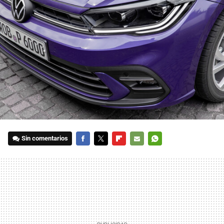
Sin comentarios
FACEBOOK
TWITTER
FLIPBOARD
E-
WHATSAPP
MAIL