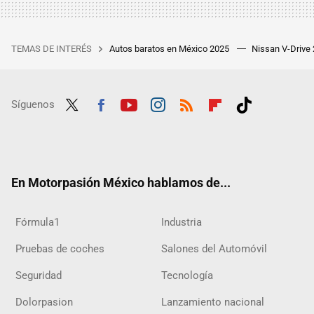
TEMAS DE INTERÉS
Autos baratos en México 2025
Nissan V-Drive
Síguenos
Twit
Fac
Yout
Inst
RSS
Flip
Tikt
ter
ebo
ube
agra
boar
ok
ok
m
d
En Motorpasión México hablamos de...
Fórmula1
Industria
Pruebas de coches
Salones del Automóvil
Seguridad
Tecnología
Dolorpasion
Lanzamiento nacional