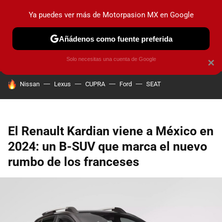
Ya puedes ver más de Motorpasion MX en Google
PRUEBAS
INDUSTRIA
HOY NO CIRCULA
LANZAMIEN
Añádenos como fuente preferida
Solo necesitas una cuenta de Google
×
HOY SE HABLA DE
Nissan
Lexus
CUPRA
Ford
SEAT
El Renault Kardian viene a México en
2024: un B-SUV que marca el nuevo
rumbo de los franceses