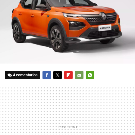
4 comentarios
FACEBOOK
TWITTER
FLIPBOARD
E-
WHATSAPP
MAIL