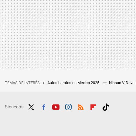
TEMAS DE INTERÉS
Autos baratos en México 2025
Nissan V-Drive
Síguenos
Twit
Fac
Yout
Inst
RSS
Flip
Tikt
ter
ebo
ube
agra
boar
ok
ok
m
d