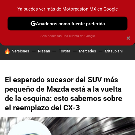
Ya puedes ver más de Motorpasion MX en Google
MENÚ
NUEVO
Añádenos como fuente preferida
PRUEBAS
INDUSTRIA
HOY NO CIRCULA
LANZAMIEN
Solo necesitas una cuenta de Google
×
HOY SE HABLA DE
Versiones
Nissan
Toyota
Mercedes
Mitsubishi
El esperado sucesor del SUV más
pequeño de Mazda está a la vuelta
de la esquina: esto sabemos sobre
el reemplazo del CX-3