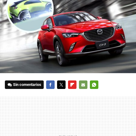
Sin comentarios
FACEBOOK
TWITTER
FLIPBOARD
E-
WHATSAPP
MAIL