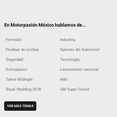
Twit
Fac
Yout
Inst
RSS
Flip
Tikt
ter
ebo
ube
agra
boar
ok
ok
m
d
En Motorpasión México hablamos de...
Fórmula1
Industria
Pruebas de coches
Salones del Automóvil
Seguridad
Tecnología
Dolorpasion
Lanzamiento nacional
Tahoe Midnight
eMii
Royal Wedding 2018
GM Super Cruise
VER MÁS TEMAS