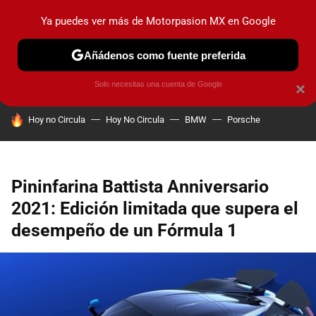
Ya puedes ver más de Motorpasion MX en Google
PRUEBAS
INDUSTRIA
HOY NO CIRCULA
LANZAMIEN
Añádenos como fuente preferida
Solo necesitas una cuenta de Google
×
HOY SE HABLA DE
Hoy no Circula
Hoy No Circula
BMW
Porsche
Pininfarina Battista Anniversario
2021: Edición limitada que supera el
desempeño de un Fórmula 1