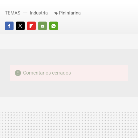
TEMAS
Industria
Pininfarina
FACEBOOK
TWITTER
FLIPBOARD
E-
WHATSAPP
MAIL
Comentarios cerrados