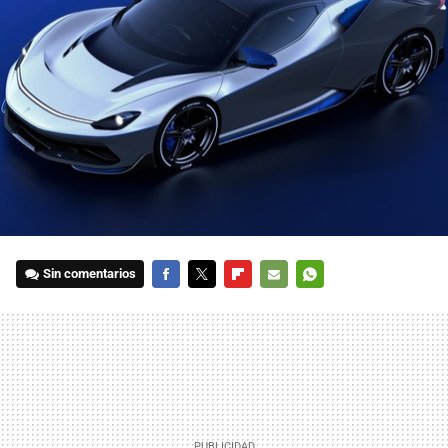
Sin comentarios
FACEBOOK
TWITTER
FLIPBOARD
E-
WHATSAPP
MAIL