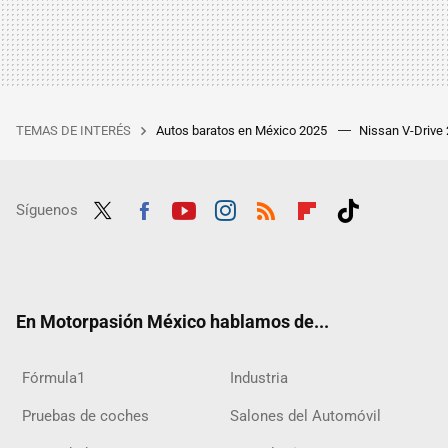
TEMAS DE INTERÉS
Autos baratos en México 2025
Nissan V-Drive
Síguenos
Twit
Fac
Yout
Inst
RSS
Flip
Tikt
ter
ebo
ube
agra
boar
ok
ok
m
d
En Motorpasión México hablamos de...
Fórmula1
Industria
Pruebas de coches
Salones del Automóvil