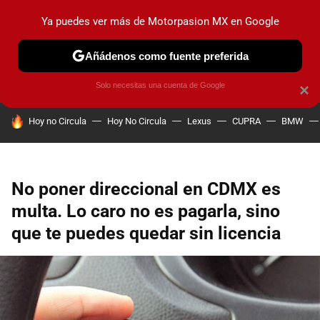
Ya puedes ver más de Motorpasion MX en Google
PRUEBAS
INDUSTRIA
HOY NO CIRCULA
LANZAMIEN
Añádenos como fuente preferida
Solo necesitas una cuenta de Google
×
HOY SE HABLA DE
Hoy no Circula
Hoy No Circula
Lexus
CUPRA
BMW
No poner direccional en CDMX es
multa. Lo caro no es pagarla, sino
que te puedes quedar sin licencia