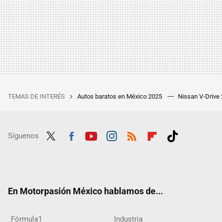
TEMAS DE INTERÉS
Autos baratos en México 2025
Nissan V-Drive
Síguenos
Twit
Fac
Yout
Inst
RSS
Flip
Tikt
ter
ebo
ube
agra
boar
ok
ok
m
d
En Motorpasión México hablamos de...
Fórmula1
Industria