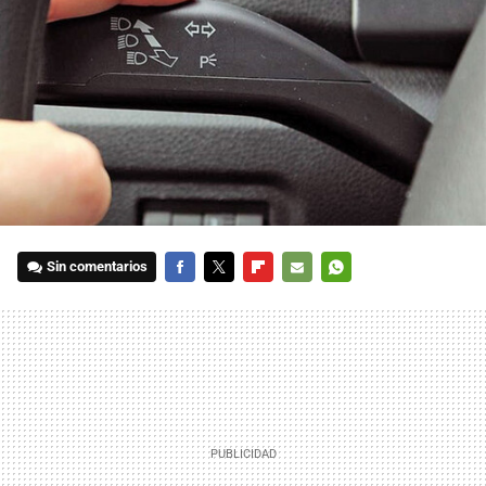
Sin comentarios
FACEBOOK
TWITTER
FLIPBOARD
E-
WHATSAPP
MAIL