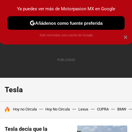
Ya puedes ver más de Motorpasion MX en Google
PRUEBAS
INDUSTRIA
HOY NO CIRCULA
LANZAMIEN
Añádenos como fuente preferida
Solo necesitas una cuenta de Google
×
Tesla
HOY SE HABLA DE
Hoy no Circula
Hoy No Circula
Lexus
CUPRA
BMW
Tesla decía que la