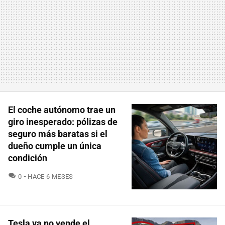
El coche autónomo trae un
giro inesperado: pólizas de
seguro más baratas si el
dueño cumple un única
condición
COMENTARIOS
0
HACE 6 MESES
Tesla ya no vende el