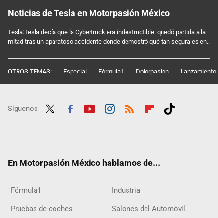
Noticias de Tesla en Motorpasión México
Tesla:Tesla decía que la Cybertruck era indestructible: quedó partida a la
mitad tras un aparatoso accidente donde demostró qué tan segura es en..
OTROS TEMAS:
Especial
Fórmula1
Dolorpasion
Lanzamiento 
Síguenos
Twit
Fac
Yout
Inst
RSS
Flip
Tikt
ter
ebo
ube
agra
boar
ok
ok
m
d
En Motorpasión México hablamos de...
Fórmula1
Industria
Pruebas de coches
Salones del Automóvil