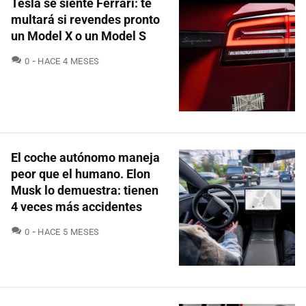
Tesla se siente Ferrari: te
multará si revendes pronto
un Model X o un Model S
COMENTARIOS
0
HACE 4 MESES
El coche autónomo maneja
peor que el humano. Elon
Musk lo demuestra: tienen
4 veces más accidentes
COMENTARIOS
0
HACE 5 MESES