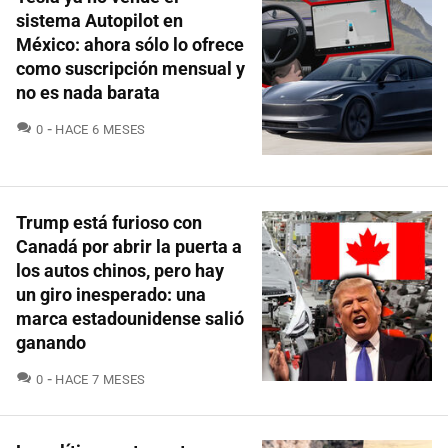
sistema Autopilot en
México: ahora sólo lo ofrece
como suscripción mensual y
no es nada barata
COMENTARIOS
0
HACE 6 MESES
Trump está furioso con
Canadá por abrir la puerta a
los autos chinos, pero hay
un giro inesperado: una
marca estadounidense salió
ganando
COMENTARIOS
0
HACE 7 MESES