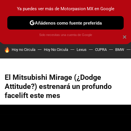
Ya puedes ver más de Motorpasion MX en Google
PRUEBAS
INDUSTRIA
HOY NO CIRCULA
LANZAMIEN
Añádenos como fuente preferida
Solo necesitas una cuenta de Google
×
HOY SE HABLA DE
Hoy no Circula
Hoy No Circula
Lexus
CUPRA
BMW
El Mitsubishi Mirage (¿Dodge
Attitude?) estrenará un profundo
facelift este mes