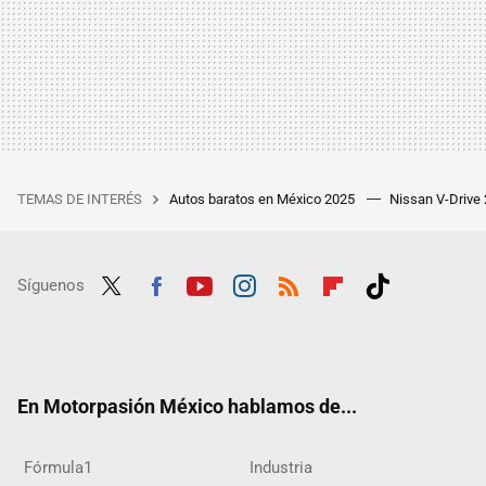
TEMAS DE INTERÉS
Autos baratos en México 2025
Nissan V-Drive
Síguenos
Twit
Fac
Yout
Inst
RSS
Flip
Tikt
ter
ebo
ube
agra
boar
ok
ok
m
d
En Motorpasión México hablamos de...
Fórmula1
Industria