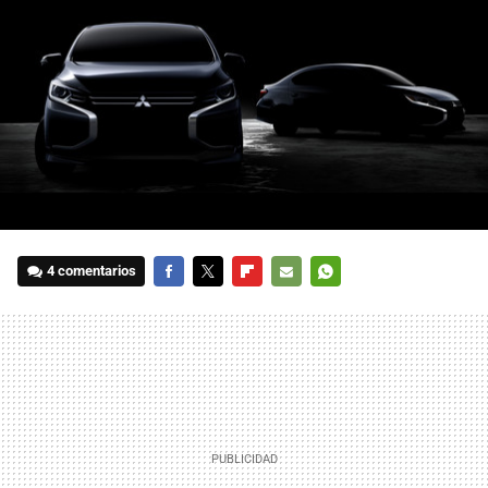
4 comentarios
FACEBOOK
TWITTER
FLIPBOARD
E-
WHATSAPP
MAIL