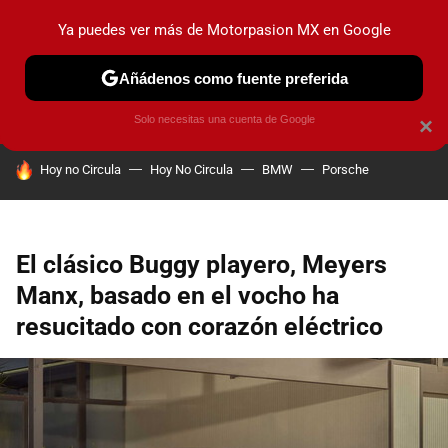
Ya puedes ver más de Motorpasion MX en Google
PRUEBAS
INDUSTRIA
HOY NO CIRCULA
LANZAMIEN
Añádenos como fuente preferida
Solo necesitas una cuenta de Google
×
HOY SE HABLA DE
Hoy no Circula
Hoy No Circula
BMW
Porsche
El clásico Buggy playero, Meyers
Manx, basado en el vocho ha
resucitado con corazón eléctrico