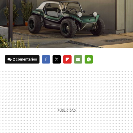
2 comentarios
FACEBOOK
TWITTER
FLIPBOARD
E-
WHATSAPP
MAIL