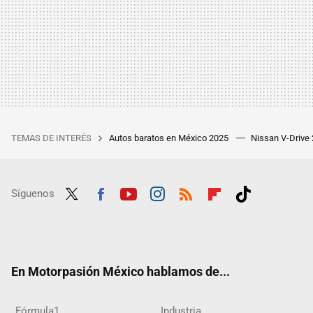
TEMAS DE INTERÉS
Autos baratos en México 2025
Nissan V-Drive
Síguenos
Twit
Fac
Yout
Inst
RSS
Flip
Tikt
ter
ebo
ube
agra
boar
ok
ok
m
d
En Motorpasión México hablamos de...
Fórmula1
Industria