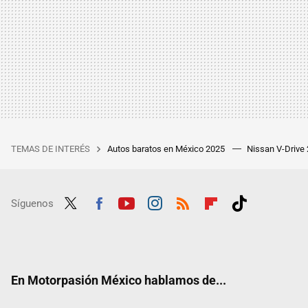
TEMAS DE INTERÉS
Autos baratos en México 2025
Nissan V-Drive
Síguenos
Twit
Fac
Yout
Inst
RSS
Flip
Tikt
ter
ebo
ube
agra
boar
ok
ok
m
d
En Motorpasión México hablamos de...