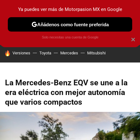
Ya puedes ver más de Motorpasion MX en Google
PRUEBAS
INDUSTRIA
HOY NO CIRCULA
LANZAMIEN
Añádenos como fuente preferida
Solo necesitas una cuenta de Google
×
HOY SE HABLA DE
Versiones
Toyota
Mercedes
Mitsubishi
La Mercedes-Benz EQV se une a la
era eléctrica con mejor autonomía
que varios compactos