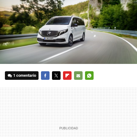
1 comentario
FACEBOOK
TWITTER
FLIPBOARD
E-
WHATSAPP
MAIL