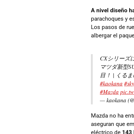
A nivel diseño h
parachoques y es
Los pasos de rue
albergar el paque
CXシリーズ
マツダ新型SU
目！ | くる
#kaokana
#sk
#Mazda
pic.t
— kaokana (
Mazda no ha entr
aseguran que em
eléctrico de
143 