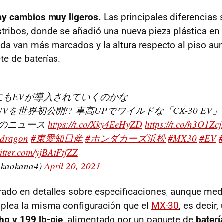
ay cambios muy ligeros.
Las principales diferencias
tribos, donde se añadió una nueva pieza plástica en 
da van más marcados y la altura respecto al piso a
te de baterías.
にもEVが導入されていくのかな
Vを世界初公開!? 車高UPでワイルドな「CX-30 E
まのニュース
https://t.co/Xky4EeHyZD
https://t.co/h3O1Zc
ydragon
#東愛知日産
#ホンダカーズ浜松
#MX30
#EV
witter.com/yjBAtFtfZZ
@kaokana4)
April 20, 2021
ado en detalles sobre especificaciones, aunque med
plea la misma configuración que el
MX-30
, es decir
hp y 199 lb-pie
, alimentado por un paquete de
bater