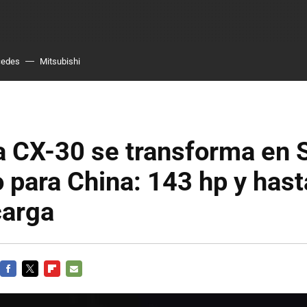
cedes
Mitsubishi
a CX-30 se transforma en
o para China: 143 hp y has
carga
FACEBOOK
TWITTER
FLIPBOARD
E-
MAIL