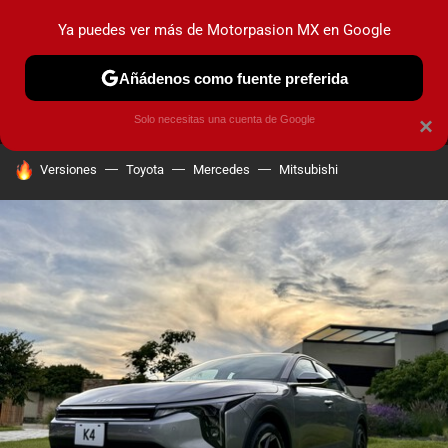
Ya puedes ver más de Motorpasion MX en Google
MENÚ
NUEVO
Añádenos como fuente preferida
PRUEBAS
INDUSTRIA
HOY NO CIRCULA
LANZAMIEN
Solo necesitas una cuenta de Google
×
HOY SE HABLA DE
Versiones
Toyota
Mercedes
Mitsubishi