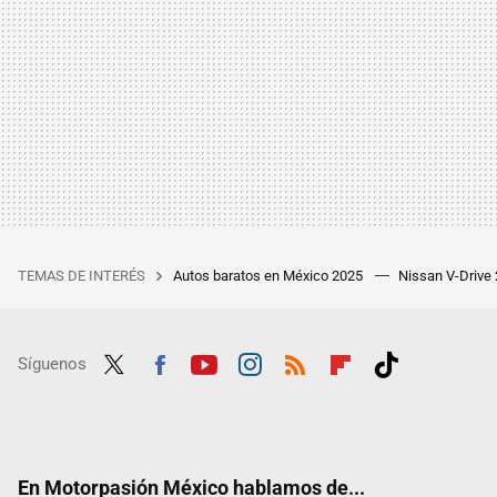
TEMAS DE INTERÉS
Autos baratos en México 2025
Nissan V-Drive
Síguenos
Twit
Fac
Yout
Inst
RSS
Flip
Tikt
ter
ebo
ube
agra
boar
ok
ok
m
d
En Motorpasión México hablamos de...