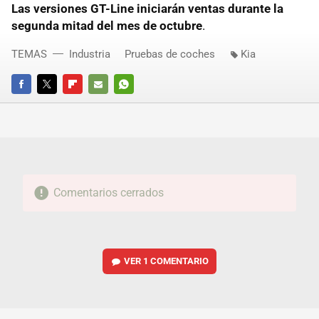
Las versiones GT-Line iniciarán ventas durante la
segunda mitad del mes de octubre
.
TEMAS
Industria
Pruebas de coches
Kia
FACEBOOK
TWITTER
FLIPBOARD
E-
WHATSAPP
MAIL
Comentarios cerrados
VER
1 COMENTARIO