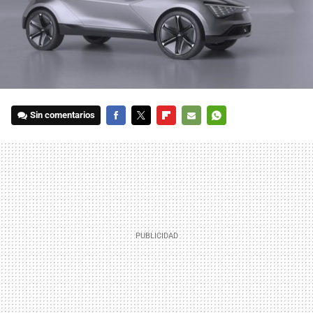
Sin comentarios
FACEBOOK
TWITTER
FLIPBOARD
E-
WHATSAPP
MAIL