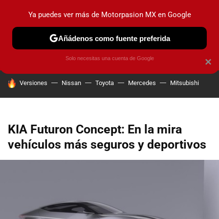
Ya puedes ver más de Motorpasion MX en Google
PRUEBAS
INDUSTRIA
HOY NO CIRCULA
LANZAMIEN
Añádenos como fuente preferida
Solo necesitas una cuenta de Google
×
HOY SE HABLA DE
Versiones
Nissan
Toyota
Mercedes
Mitsubishi
KIA Futuron Concept: En la mira
vehículos más seguros y deportivos