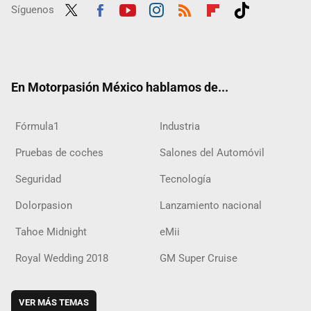
Síguenos
Twit
Fac
Yout
Inst
RSS
Flip
Tikt
ter
ebo
ube
agra
boar
ok
ok
m
d
En Motorpasión México hablamos de...
Fórmula1
Industria
Pruebas de coches
Salones del Automóvil
Seguridad
Tecnología
Dolorpasion
Lanzamiento nacional
Tahoe Midnight
eMii
Royal Wedding 2018
GM Super Cruise
VER MÁS TEMAS