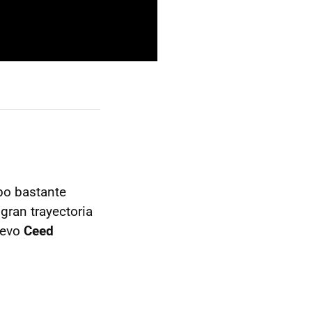
bo bastante
gran trayectoria
uevo
Ceed