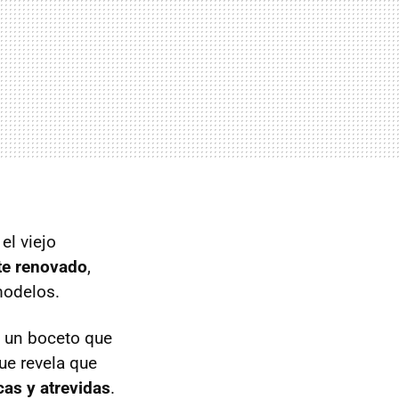
el viejo
te renovado
,
modelos.
 un boceto que
ue revela que
as y atrevidas
.