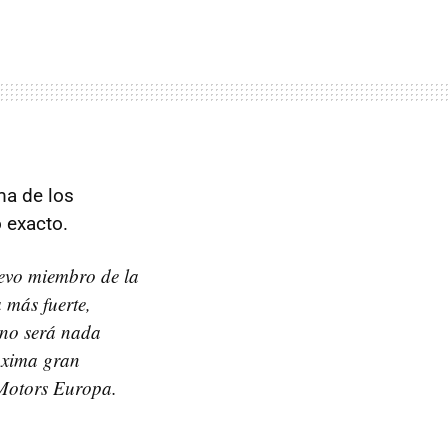
ma de los
 exacto.
uevo miembro de la
 más fuerte,
 no será nada
róxima gran
 Motors Europa.