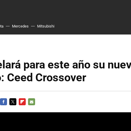
ta
Mercedes
Mitsubishi
lará para este año su nue
o: Ceed Crossover
FACEBOOK
TWITTER
FLIPBOARD
E-
MAIL