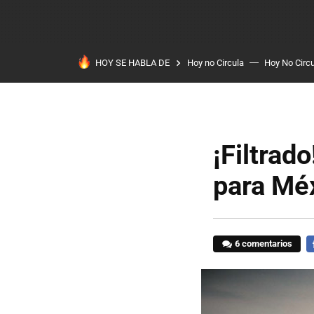
HOY SE HABLA DE
Hoy no Circula
Hoy No Circ
¡Filtrad
para Mé
6 comentarios
F