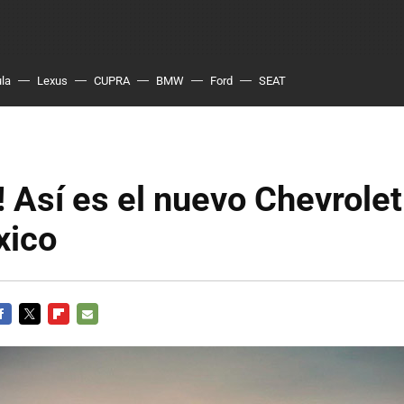
ula
Lexus
CUPRA
BMW
Ford
SEAT
o! Así es el nuevo Chevrole
xico
ACEBOOK
TWITTER
FLIPBOARD
E-
MAIL