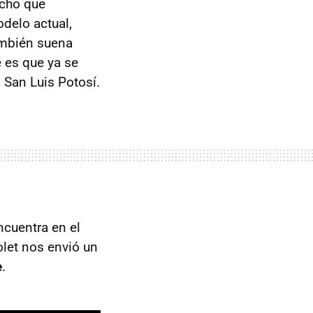
echo que
delo actual,
ambién suena
 es que ya se
 San Luis Potosí.
ncuentra en el
olet nos envió un
e
.