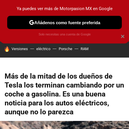
Ya puedes ver más de Motorpasion MX en Google
PRUEBAS
INDUSTRIA
HOY NO CIRCULA
LANZAMIEN
Añádenos como fuente preferida
Solo necesitas una cuenta de Google
×
HOY SE HABLA DE
Versiones
eléctrico
Porsche
RAM
Más de la mitad de los dueños de
Tesla los terminan cambiando por un
coche a gasolina. Es una buena
noticia para los autos eléctricos,
aunque no lo parezca