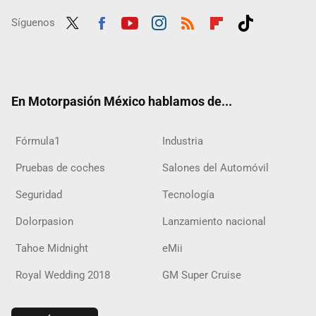
Síguenos
Twit
Fac
Yout
Inst
RSS
Flip
Tikt
ter
ebo
ube
agra
boar
ok
ok
m
d
En Motorpasión México hablamos de...
Fórmula1
Industria
Pruebas de coches
Salones del Automóvil
Seguridad
Tecnología
Dolorpasion
Lanzamiento nacional
Tahoe Midnight
eMii
Royal Wedding 2018
GM Super Cruise