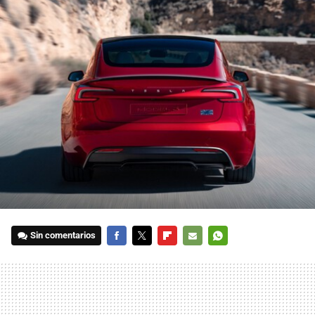
Sin comentarios
FACEBOOK
TWITTER
FLIPBOARD
E-
WHATSAPP
MAIL