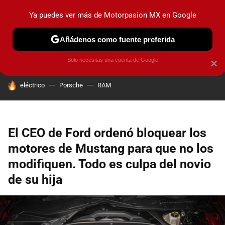
Ya puedes ver más de Motorpasion MX en Google
PRUEBAS
INDUSTRIA
HOY NO CIRCULA
LANZAMIEN
Añádenos como fuente preferida
Solo necesitas una cuenta de Google
×
HOY SE HABLA DE
eléctrico
Porsche
RAM
El CEO de Ford ordenó bloquear los
motores de Mustang para que no los
modifiquen. Todo es culpa del novio
de su hija