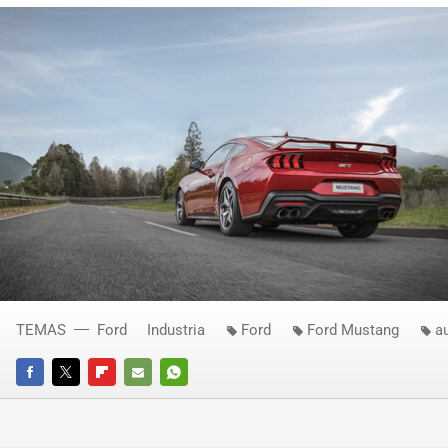
TEMAS
Ford
Industria
Ford
Ford Mustang
a
FACEBOOK
TWITTER
FLIPBOARD
E-
WHATSAPP
MAIL