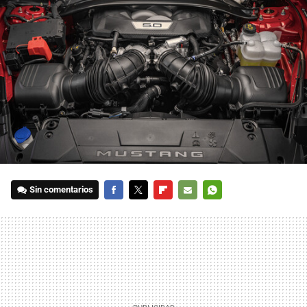
Sin comentarios
FACEBOOK
TWITTER
FLIPBOARD
E-
WHATSAPP
MAIL