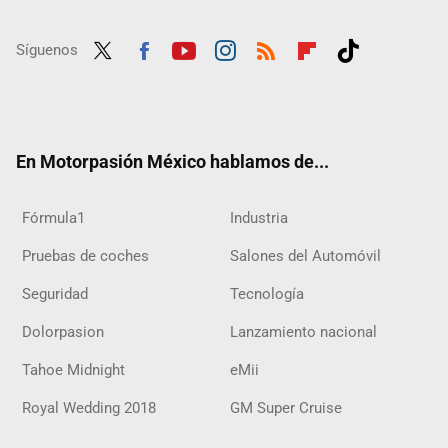
Síguenos
Twit
Fac
Yout
Inst
RSS
Flip
Tikt
ter
ebo
ube
agra
boar
ok
ok
m
d
En Motorpasión México hablamos de...
Fórmula1
Industria
Pruebas de coches
Salones del Automóvil
Seguridad
Tecnología
Dolorpasion
Lanzamiento nacional
Tahoe Midnight
eMii
Royal Wedding 2018
GM Super Cruise