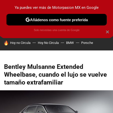
Ya puedes ver más de Motorpasion MX en Google
PRUEBAS
INDUSTRIA
HOY NO CIRCULA
LANZAMIEN
Añádenos como fuente preferida
Solo necesitas una cuenta de Google
×
HOY SE HABLA DE
Hoy no Circula
Hoy No Circula
BMW
Porsche
Bentley Mulsanne Extended
Wheelbase, cuando el lujo se vuelve
tamaño extrafamiliar