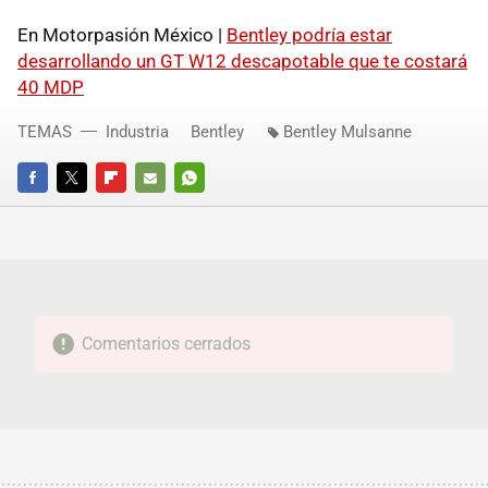
En Motorpasión México |
Bentley podría estar
desarrollando un GT W12 descapotable que te costará
40 MDP
TEMAS
Industria
Bentley
Bentley Mulsanne
FACEBOOK
TWITTER
FLIPBOARD
E-
WHATSAPP
MAIL
Comentarios cerrados