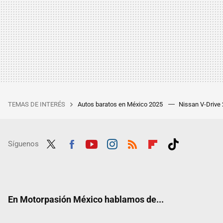
TEMAS DE INTERÉS
Autos baratos en México 2025
Nissan V-Drive
Síguenos
Twit
Fac
Yout
Inst
RSS
Flip
Tikt
ter
ebo
ube
agra
boar
ok
ok
m
d
En Motorpasión México hablamos de...