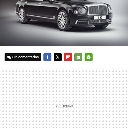
Sin comentarios
FACEBOOK
TWITTER
FLIPBOARD
E-
WHATSAPP
MAIL