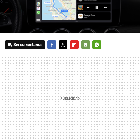
Sin comentarios
FACEBOOK
TWITTER
FLIPBOARD
E-
WHATSAPP
MAIL