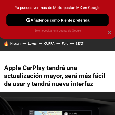
Ya puedes ver más de Motorpasion MX en Google
PRUEBAS
INDUSTRIA
HOY NO CIRCULA
LANZAMIEN
Añádenos como fuente preferida
Solo necesitas una cuenta de Google
×
HOY SE HABLA DE
Nissan
Lexus
CUPRA
Ford
SEAT
Apple CarPlay tendrá una
actualización mayor, será más fácil
de usar y tendrá nueva interfaz