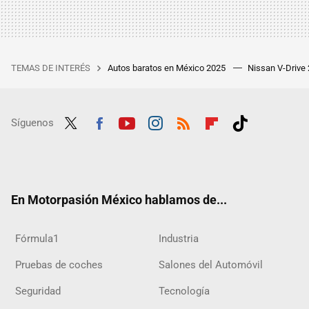
TEMAS DE INTERÉS
Autos baratos en México 2025
Nissan V-Drive
Síguenos
Twit
Fac
Yout
Inst
RSS
Flip
Tikt
ter
ebo
ube
agra
boar
ok
ok
m
d
En Motorpasión México hablamos de...
Fórmula1
Industria
Pruebas de coches
Salones del Automóvil
Seguridad
Tecnología