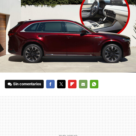
Sin comentarios
FACEBOOK
TWITTER
FLIPBOARD
E-
WHATSAPP
MAIL