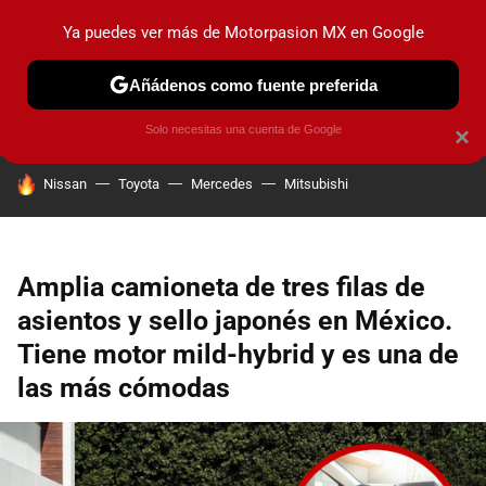
Ya puedes ver más de Motorpasion MX en Google
PRUEBAS
INDUSTRIA
HOY NO CIRCULA
LANZAMIEN
Añádenos como fuente preferida
Solo necesitas una cuenta de Google
×
HOY SE HABLA DE
Nissan
Toyota
Mercedes
Mitsubishi
Amplia camioneta de tres filas de
asientos y sello japonés en México.
Tiene motor mild-hybrid y es una de
las más cómodas