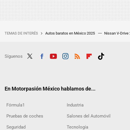
TEMAS DE INTERÉS
Autos baratos en México 2025
Nissan V-Drive
Síguenos
Twit
Fac
Yout
Inst
RSS
Flip
Tikt
ter
ebo
ube
agra
boar
ok
ok
m
d
En Motorpasión México hablamos de...
Fórmula1
Industria
Pruebas de coches
Salones del Automóvil
Seguridad
Tecnología