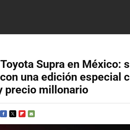
 Toyota Supra en México: 
con una edición especial c
 precio millonario
FACEBOOK
TWITTER
FLIPBOARD
E-
MAIL