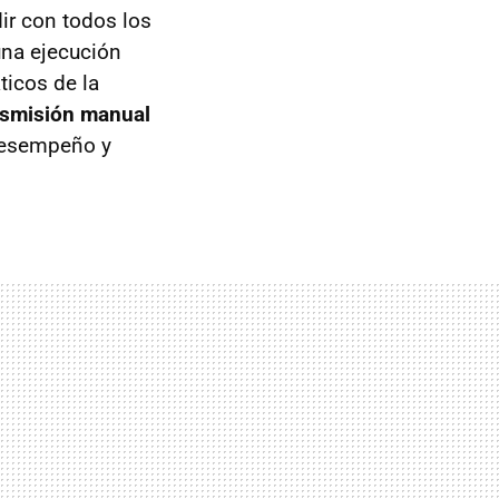
ir con todos los
una ejecución
icos de la
nsmisión manual
 desempeño y