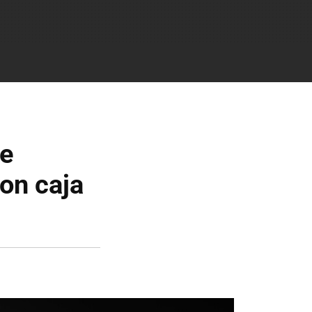
se
on caja