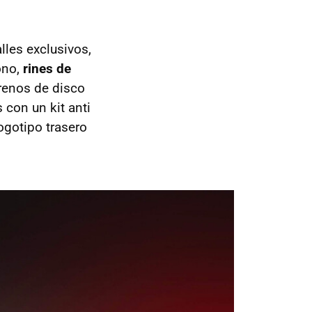
lles exclusivos,
ono,
rines de
renos de disco
 con un kit anti
logotipo trasero