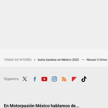
TEMAS DE INTERÉS
Autos baratos en México 2025
Nissan V-Drive
Síguenos
Twit
Fac
Yout
Inst
RSS
Flip
Tikt
ter
ebo
ube
agra
boar
ok
ok
m
d
En Motorpasión México hablamos de...