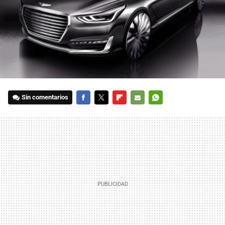
Sin comentarios
FACEBOOK
TWITTER
FLIPBOARD
E-
WHATSAPP
MAIL