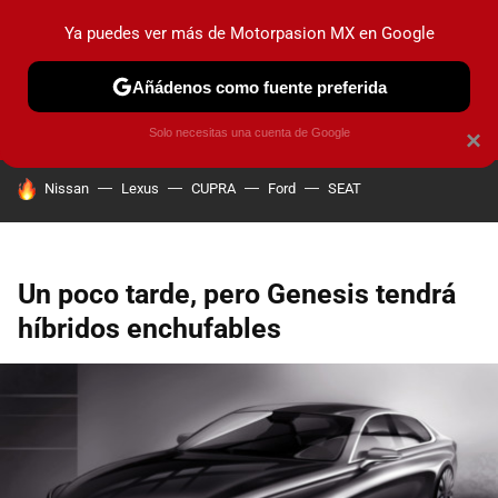
Ya puedes ver más de Motorpasion MX en Google
PRUEBAS
INDUSTRIA
HOY NO CIRCULA
LANZAMIEN
Añádenos como fuente preferida
Solo necesitas una cuenta de Google
×
HOY SE HABLA DE
Nissan
Lexus
CUPRA
Ford
SEAT
Un poco tarde, pero Genesis tendrá
híbridos enchufables