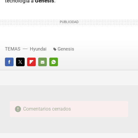
tecnología a
Genesis
.
TEMAS
Hyundai
Genesis
FACEBOOK
TWITTER
FLIPBOARD
E-
WHATSAPP
MAIL
Comentarios cerrados