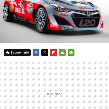
1 comentario
FACEBOOK
TWITTER
FLIPBOARD
E-
WHATSAPP
MAIL