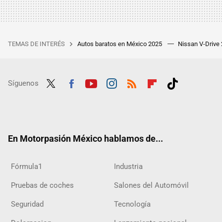
TEMAS DE INTERÉS
Autos baratos en México 2025
Nissan V-Drive
Síguenos
Twit
Fac
Yout
Inst
RSS
Flip
Tikt
ter
ebo
ube
agra
boar
ok
ok
m
d
En Motorpasión México hablamos de...
Fórmula1
Industria
Pruebas de coches
Salones del Automóvil
Seguridad
Tecnología