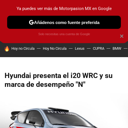
Ya puedes ver más de Motorpasion MX en Google
PRUEBAS
INDUSTRIA
HOY NO CIRCULA
LANZAMIEN
Añádenos como fuente preferida
Solo necesitas una cuenta de Google
×
HOY SE HABLA DE
Hoy no Circula
Hoy No Circula
Lexus
CUPRA
BMW
Hyundai presenta el i20 WRC y su
marca de desempeño "N"