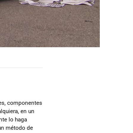
ores, componentes
alquiera, en un
nte lo haga
 un método de