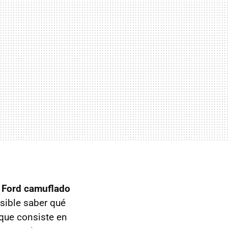
n
Ford camuflado
osible saber qué
 que consiste en