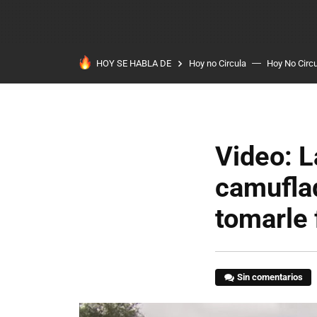
HOY SE HABLA DE
Hoy no Circula
Hoy No Circ
Video: L
camuflad
tomarle 
Sin comentarios