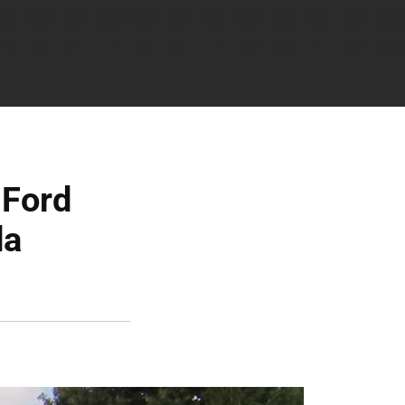
 Ford
da