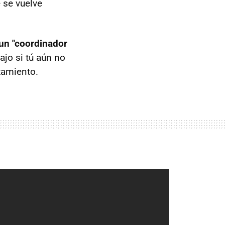
e se vuelve
un "coordinador
jo si tú aún no
zamiento.