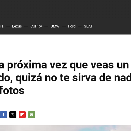
ula
Lexus
CUPRA
BMW
Ford
SEAT
a próxima vez que veas un
o, quizá no te sirva de na
fotos
FACEBOOK
TWITTER
FLIPBOARD
E-
MAIL