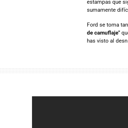
estampas que s
sumamente difíci
Ford se toma tan
de camuflaje"
que
has visto al des