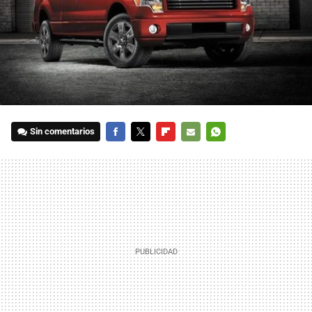
Sin comentarios
FACEBOOK
TWITTER
FLIPBOARD
E-
WHATSAPP
MAIL