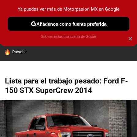
Ya puedes ver más de Motorpasion MX en Google
PRUEBAS
INDUSTRIA
HOY NO CIRCULA
LANZAMIEN
Añádenos como fuente preferida
Solo necesitas una cuenta de Google
×
HOY SE HABLA DE
Porsche
Lista para el trabajo pesado: Ford F-
150 STX SuperCrew 2014