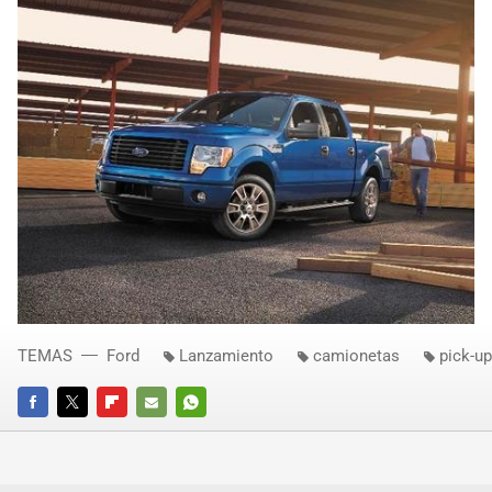
TEMAS
Ford
Lanzamiento
camionetas
pick-u
FACEBOOK
TWITTER
FLIPBOARD
E-
WHATSAPP
MAIL