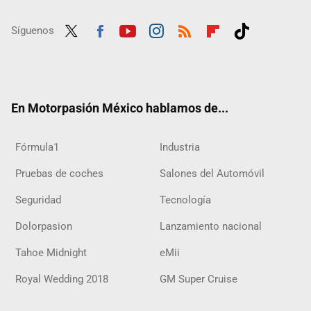
Síguenos
Twit
Fac
Yout
Inst
RSS
Flip
Tikt
ter
ebo
ube
agra
boar
ok
ok
m
d
En Motorpasión México hablamos de...
Fórmula1
Industria
Pruebas de coches
Salones del Automóvil
Seguridad
Tecnología
Dolorpasion
Lanzamiento nacional
Tahoe Midnight
eMii
Royal Wedding 2018
GM Super Cruise