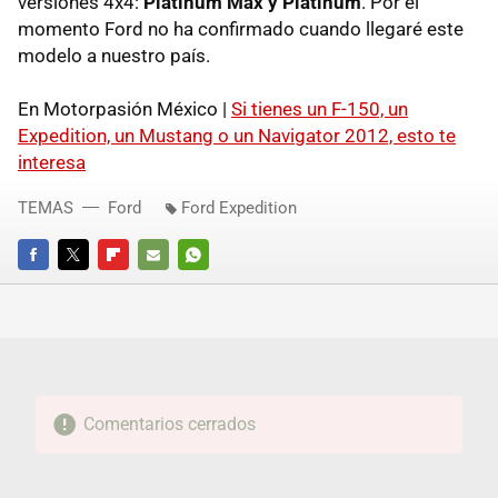
versiones 4x4:
Platinum Max y Platinum
. Por el
momento Ford no ha confirmado cuando llegaré este
modelo a nuestro país.
En Motorpasión México |
Si tienes un F-150, un
Expedition, un Mustang o un Navigator 2012, esto te
interesa
TEMAS
Ford
Ford Expedition
FACEBOOK
TWITTER
FLIPBOARD
E-
WHATSAPP
MAIL
Comentarios cerrados