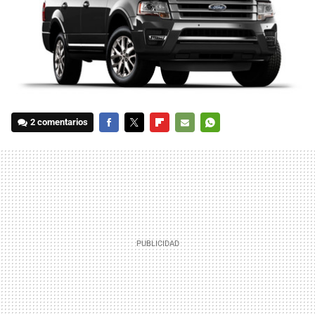
2 comentarios
FACEBOOK
TWITTER
FLIPBOARD
E-
WHATSAPP
MAIL