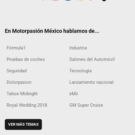
Twit
Fac
Yout
Inst
RSS
Flip
Tikt
ter
ebo
ube
agra
boar
ok
ok
m
d
En Motorpasión México hablamos de...
Fórmula1
Industria
Pruebas de coches
Salones del Automóvil
Seguridad
Tecnología
Dolorpasion
Lanzamiento nacional
Tahoe Midnight
eMii
Royal Wedding 2018
GM Super Cruise
VER MÁS TEMAS