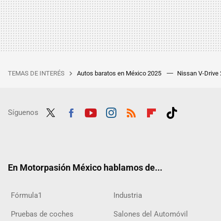
TEMAS DE INTERÉS
Autos baratos en México 2025
Nissan V-Drive
Síguenos
Twit
Fac
Yout
Inst
RSS
Flip
Tikt
ter
ebo
ube
agra
boar
ok
ok
m
d
En Motorpasión México hablamos de...
Fórmula1
Industria
Pruebas de coches
Salones del Automóvil