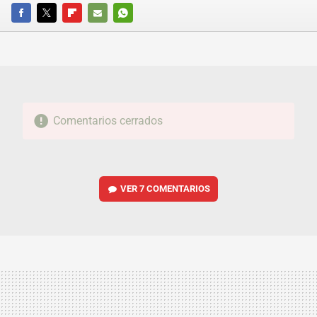
FACEBOOK
TWITTER
FLIPBOARD
E-
WHATSAPP
MAIL
Comentarios cerrados
VER
7 COMENTARIOS