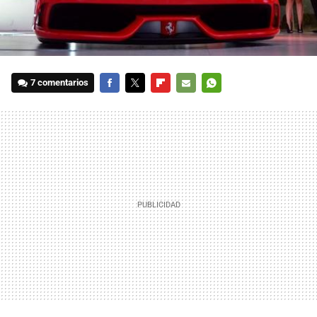
7 comentarios
FACEBOOK
TWITTER
FLIPBOARD
E-
WHATSAPP
MAIL