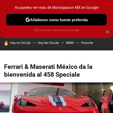
Ya puedes ver más de Motorpasion MX en Google
PRUEBAS
INDUSTRIA
HOY NO CIRCULA
LANZAMIEN
Añádenos como fuente preferida
Solo necesitas una cuenta de Google
×
HOY SE HABLA DE
Hoy no Circula
Hoy No Circula
BMW
Porsche
Ferrari & Maserati México da la
bienvenida al 458 Speciale