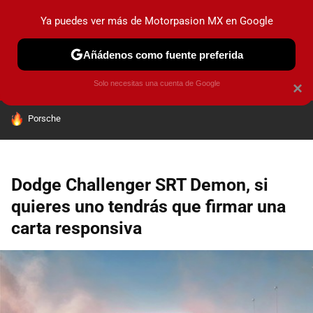
Ya puedes ver más de Motorpasion MX en Google
PRUEBAS
INDUSTRIA
HOY NO CIRCULA
LANZAMIEN
Añádenos como fuente preferida
Solo necesitas una cuenta de Google
×
HOY SE HABLA DE
Porsche
Dodge Challenger SRT Demon, si
quieres uno tendrás que firmar una
carta responsiva