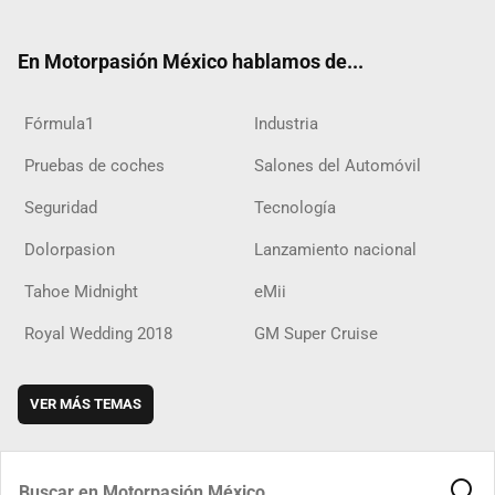
ter
ebo
ube
agra
boar
ok
ok
m
d
En Motorpasión México hablamos de...
Fórmula1
Industria
Pruebas de coches
Salones del Automóvil
Seguridad
Tecnología
Dolorpasion
Lanzamiento nacional
Tahoe Midnight
eMii
Royal Wedding 2018
GM Super Cruise
VER MÁS TEMAS