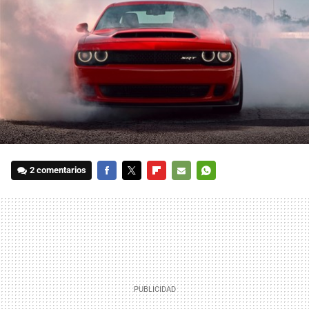
2 comentarios
FACEBOOK
TWITTER
FLIPBOARD
E-
WHATSAPP
MAIL