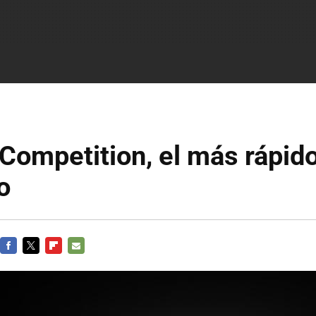
Competition, el más rápido
o
FACEBOOK
TWITTER
FLIPBOARD
E-
MAIL