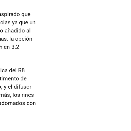
aspirado que
cias ya que un
do añadido al
as, la opción
h en 3.2
tica del R8
rtimento de
, y el difusor
más, los rines
 adornados con