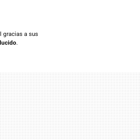
l gracias a sus
ducido
.